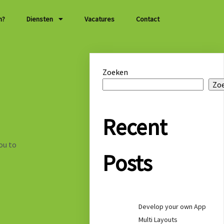
n?
Diensten
Vacatures
Contact
Zoeken
Zo
Recent
ou to
Posts
Develop your own App
Multi Layouts