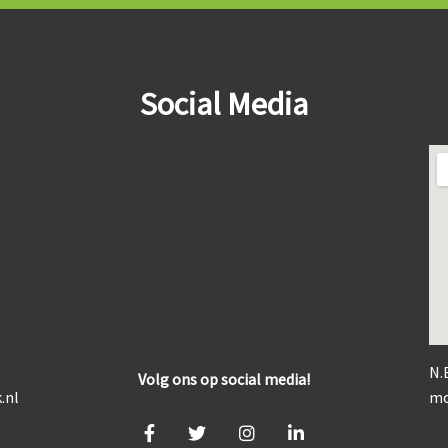
Social Media
N.
Volg ons op social media!
.nl
mo